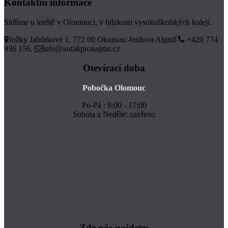
Kontaktní informace
Sídlíme u letiště v Olomouci, v blízkosti vysokoškolských kolejí.
Jožky Jabůrkové 1, 772 00 Olomouc-budova Algraf
+420 774
936 156.
info@autakpronajmu.cz
Otevírací doba
Pobočka Olomouc
Po-Pá : 8:00 - 17:00
Sobota a Neděle: zavřeno
Zde nás najdete: