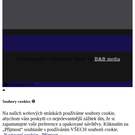
Všechna práva vyhrazena. Made by
B&B media
Compare List
Soubory cookies 🍪
Na našich webových stránkách používáme soubory cookie,
abychom vám poskytli co nejrelevantnější zážitek tím, že si
zapamatujete vaše preference a opakované návštěvy. Kliknutím na
„Přijmout“ souhlasíte s používáním VŠECH souborů cookie.
Nastavení cookies
Přijmout