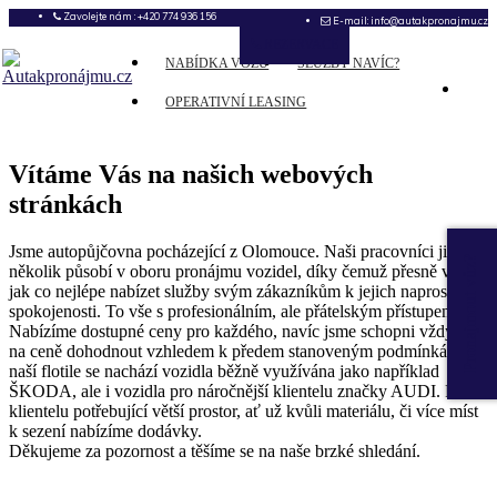
Zavolejte nám : +420 774 936 156
E-mail: info@autakpronajmu.cz
REZERVACE
NABÍDKA VOZŮ
SLUŽBY NAVÍC?
OPERATIVNÍ LEASING
Vítáme Vás na našich webových
stránkách
Jsme autopůjčovna pocházející z Olomouce. Naši pracovníci již
Pronajmout vůz?
několik působí v oboru pronájmu vozidel, díky čemuž přesně vědí,
jak co nejlépe nabízet služby svým zákazníkům k jejich naprosté
spokojenosti. To vše s profesionálním, ale přátelským přístupem.
Nabízíme dostupné ceny pro každého, navíc jsme schopni vždy se
na ceně dohodnout vzhledem k předem stanoveným podmínkám. V
naší flotile se nachází vozidla běžně využívána jako například
ŠKODA, ale i vozidla pro náročnější klientelu značky AUDI. Pro
klientelu potřebující větší prostor, ať už kvůli materiálu, či více míst
k sezení nabízíme dodávky.
Děkujeme za pozornost a těšíme se na naše brzké shledání.